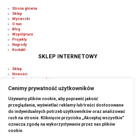
Strona główna
Sklep
Wycieczki
O nas
Blog
Współpraca
Projekty
Nagrody
Kontakt
SKLEP INTERNETOWY
Sklep
Nowości
Promocje i wyprzedaże
Regulamin
Cenimy prywatność użytkowników
Płatności
Wysyłka
Używamy plików cookie, aby poprawić jakość
RODO
przeglądania, wyświetlać reklamy lub treści dostosowane
SOCIAL MEDIA
do indywidualnych potrzeb użytkowników oraz analizować
ruch na stronie. Kliknięcie przycisku „Akceptuj wszystkie”
oznacza zgodę na wykorzystywanie przez nas plików
cookie.