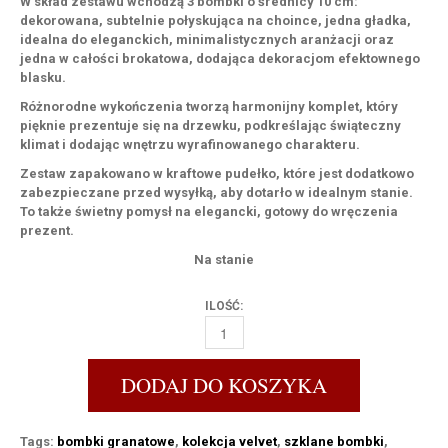
W skład zestawu wchodzą 3 bombki o średnicy 10 cm:
dekorowana, subtelnie połyskująca na choince, jedna gładka,
idealna do eleganckich, minimalistycznych aranżacji oraz
jedna w całości brokatowa, dodająca dekoracjom efektownego
blasku.
Różnorodne wykończenia tworzą harmonijny komplet, który
pięknie prezentuje się na drzewku, podkreślając świąteczny
klimat i dodając wnętrzu wyrafinowanego charakteru.
Zestaw zapakowano w kraftowe pudełko, które jest dodatkowo
zabezpieczane przed wysyłką, aby dotarło w idealnym stanie.
To także świetny pomysł na elegancki, gotowy do wręczenia
prezent.
Na stanie
ILOŚĆ:
ZESTAW BORDOWY VELVET [10CM] 3 SZT. I
DODAJ DO KOSZYKA
Tags:
bombki granatowe
,
kolekcja velvet
,
szklane bombki
,