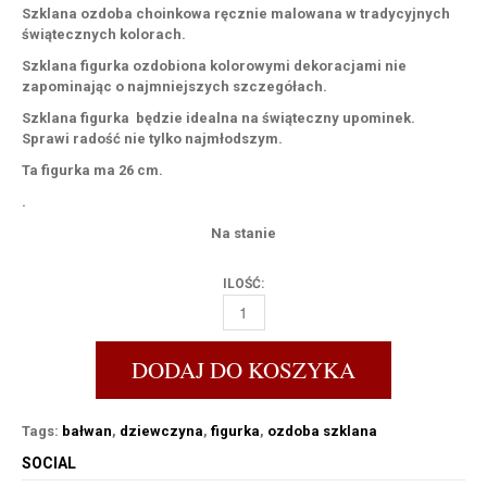
Szklana ozdoba choinkowa ręcznie malowana w tradycyjnych
świątecznych kolorach.
Szklana figurka ozdobiona kolorowymi dekoracjami nie
zapominając o najmniejszych szczegółach.
Szklana figurka będzie idealna na świąteczny upominek.
Sprawi radość nie tylko najmłodszym.
Ta figurka ma
26 cm.
.
Na stanie
ILOŚĆ:
BAŁWAN Z DZIEWCZYNĄ [1SZT.] ILOŚĆ
DODAJ DO KOSZYKA
Tags:
bałwan
,
dziewczyna
,
figurka
,
ozdoba szklana
SOCIAL