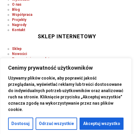
O nas
Blog
Współpraca
Projekty
Nagrody
Kontakt
SKLEP INTERNETOWY
Sklep
Nowości
Promocje i wyprzedaże
Regulamin
Cenimy prywatność użytkowników
Płatności
Wysyłka
Używamy plików cookie, aby poprawić jakość
RODO
przeglądania, wyświetlać reklamy lub treści dostosowane
SOCIAL MEDIA
do indywidualnych potrzeb użytkowników oraz analizować
ruch na stronie. Kliknięcie przycisku „Akceptuj wszystkie”
oznacza zgodę na wykorzystywanie przez nas plików
cookie.
Dostosuj
Odrzuć wszystkie
Akceptuj wszystko